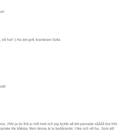
lan
 vill ha!!:-) Ha det gott, kramkram Sofia
väll
a...Hihi ja du fick ju mitt mail och jag tyckte att det passade såååå bra hihi.
anske lite tråkiga. Men dessa är ju bedårande. I like och vill ha...Som allt