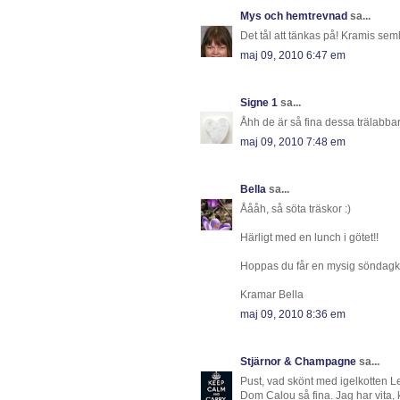
Mys och hemtrevnad
sa...
Det tål att tänkas på! Kramis sem
maj 09, 2010 6:47 em
Signe 1
sa...
Åhh de är så fina dessa trälabbar,
maj 09, 2010 7:48 em
Bella
sa...
Åååh, så söta träskor :)
Härligt med en lunch i götet!!
Hoppas du får en mysig söndagk
Kramar Bella
maj 09, 2010 8:36 em
Stjärnor & Champagne
sa...
Pust, vad skönt med igelkotten Len
Dom Calou så fina. Jag har vita, k