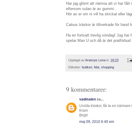
Har jag glömt att nämna att vi har fått 
eftersom sulan är av gummi...
Hör av er om ni vill ha skickat eller lä
Calous träskor är tillverkade för hand h
Ha en fortsatt trevlig söndag! Jag har 
spelar Man U och då är det pratförbud i
Upplagd av
Aratorps Lena
kl.
18:23
Etiketter:
butiken
,
Mat
,
shopping
9 kommentarer:
vadmalen
sa...
Ursöta träskor, får ta en närmare 
Kram
Birgit
maj 09, 2010 6:40 em