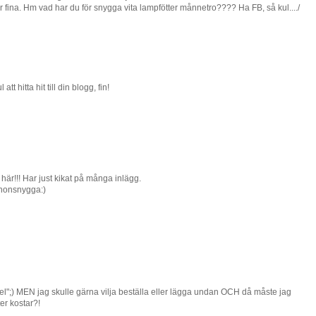
 fina. Hm vad har du för snygga vita lampfötter månnetro???? Ha FB, så kul..../
tt hitta hit till din blogg, fin!
här!!! Har just kikat på många inlägg.
nonsnygga:)
del";) MEN jag skulle gärna vilja beställa eller lägga undan OCH då måste jag
er kostar?!