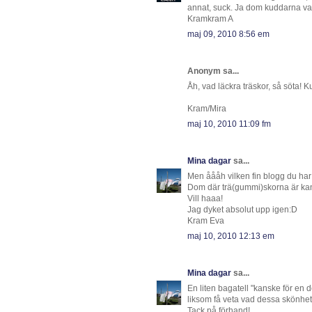
annat, suck. Ja dom kuddarna var
Kramkram A
maj 09, 2010 8:56 em
Anonym sa...
Åh, vad läckra träskor, så söta! Kul a
Kram/Mira
maj 10, 2010 11:09 fm
Mina dagar
sa...
Men åååh vilken fin blogg du har 
Dom där trä(gummi)skorna är ka
Vill haaa!
Jag dyket absolut upp igen:D
Kram Eva
maj 10, 2010 12:13 em
Mina dagar
sa...
En liten bagatell "kanske för en 
liksom få veta vad dessa skönhet
Tack på förhand!