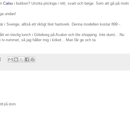
in
Calou
i butiken? Ursöta prickiga i rött, svart och beige. Som att gå på moln
gga undan!
är i Sverige, alltså ett riktigt litet hantverk. Denna modellen kostar 899:-.
fått en trevlig lunch i Göteborg på Avalon och lite shopping. Inte dumt... Nu
 tv-rummet, så jag håller mig i köket... Man får ge och ta.
titt på dom.