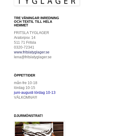
TRE VÅNINGAR INREDNING
OCH TEXTIL TILL HELA
HEMMET
FRITSLA TYGLAGER
Aratorpsv. 14
511 71 Fritsla
0320-72341
www.fritslatyglager.se
lena@fritslatyglager.se
ÖPPETTIDER
mån-fre 10-18
lördag 10-15
juni-augusti lördag 10-13
VÄLKOMNA!!!
DJURMÖNSTRAT!