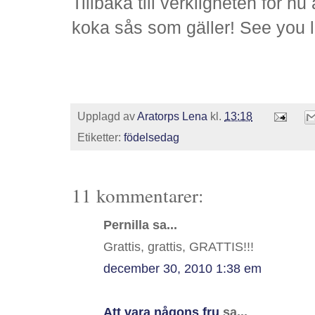
Tillbaka till verkligheten för nu
koka sås som gäller! See you la
Upplagd av
Aratorps Lena
kl.
13:18
Etiketter:
födelsedag
11 kommentarer:
Pernilla sa...
Grattis, grattis, GRATTIS!!!
december 30, 2010 1:38 em
Att vara någons fru
sa...