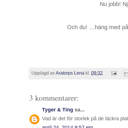
Nu jobb! N
Och du! …häng med på 
Upplagd av
Aratorps Lena
kl.
09:32
3 kommentarer:
Tyger & Ting
sa...
Vad är det för storlek på de läckra pla
april 24, 2014 9:57 em