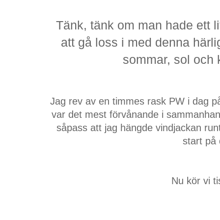
Tänk, tänk om man hade ett li
att gå loss i med denna härl
sommar, sol och k
Jag rev av en timmes rask PW i dag p
var det mest förvånande i sammanhang
såpass att jag hängde vindjackan run
start på
Nu kör vi t